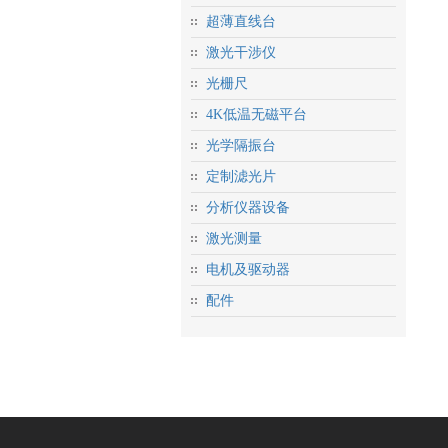
超薄直线台
激光干涉仪
光栅尺
4K低温无磁平台
光学隔振台
定制滤光片
分析仪器设备
激光测量
电机及驱动器
配件