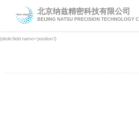
北京纳兹精密科技有限公司
BEIJING NATSU PRECISION TECHNOLOGY C
{dede:field name='position'/}