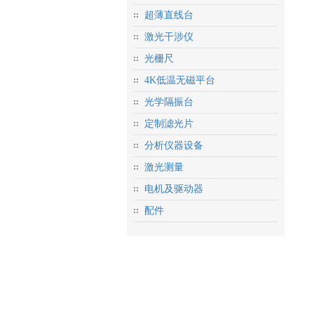
超薄直线台
激光干涉仪
光栅尺
4K低温无磁平台
光学隔振台
定制滤光片
分析仪器设备
激光测量
电机及驱动器
配件