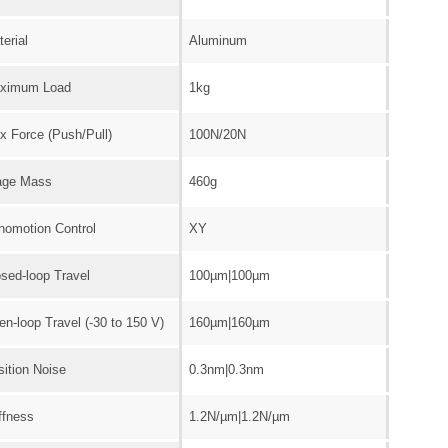
erial
Aluminum
ximum Load
1kg
x Force (Push/Pull)
100N/20N
age Mass
460g
nomotion Control
XY
osed-loop Travel
100µm|100µm
n-loop Travel (-30 to 150 V)
160µm|160µm
sition Noise
0.3nm|0.3nm
ffness
1.2N/µm|1.2N/µm