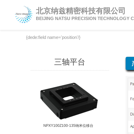
北京纳兹精密科技有限公司
BEIJING NATSU PRECISION TECHNOLOGY C
{dede:field name='position'/}
三轴平台
NPXY100Z100-135纳米位移台